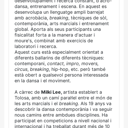
desenvolupament i recerca constant, d'acro-
dansa, entrenament i escena. En aquest es
desenvolupa un llenguatge ampli barrejat
amb acrobàcia,
breaking
, tècniques de sòl,
contemporània, arts marcials i entrenament
global. Aporta als seus participants una
fisicalitat forta a la manera d'actuar i
moure's, combinat amb exercicis de
laboratori i recerca.
Aquest curs està especialment orientat a
diferents ballarins de diferents tècniques:
contemporani,
contact, impro, movers,
circus
,
breaking
, hip-hop, etc. però també
està obert a qualsevol persona interessada
en la dansa i el moviment.
A càrrec de
Milki Lee,
artista establert a
Tolosa, amb un camí paral·lel entre el món de
les arts marcials i el
breaking
. Als 19 anys va
descobrir la dansa contemporània i va seguir
nous camins entre ambdues disciplines. Ha
participat en competicions a nivell nacional i
internacional i ha treballat durant més de 10