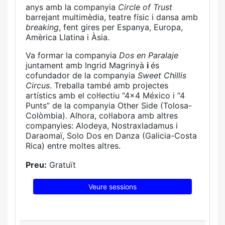
anys amb la companyia
Circle of Trust
barrejant multimèdia, teatre físic i dansa amb
breaking
, fent gires per Espanya, Europa,
Amèrica Llatina i Àsia.
Va formar la companyia
Dos en Paralaje
juntament amb Ingrid Magrinyà
i
és
cofundador de la companyia
Sweet Chillis
Circus
.
Treballa també amb projectes
artístics amb el col·lectiu “4x4 México i “4
Punts” de la companyia Other Side (Tolosa-
Colòmbia). Alhora, col·labora amb altres
companyies: Alodeya, Nostraxladamus i
Daraomaï, Solo Dos en Danza (Galicia-Costa
Rica) entre moltes altres.
Preu:
Gratuït
Veure sessions