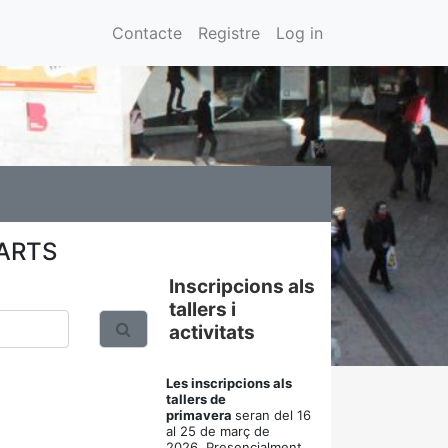
Contacte
Registre
Log in
 ARTS
Inscripcions als
tallers i
activitats
Les inscripcions als
tallers de
primavera
seran del 16
al 25 de març de
2026.
Presencialment