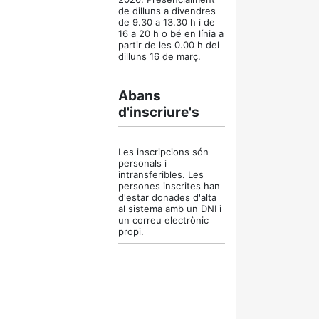
de dilluns a divendres
de 9.30 a 13.30 h i de
16 a 20 h o bé en línia a
partir de les 0.00 h
del
dilluns 16 de març.
Abans
d'inscriure's
Les inscripcions són
personals i
intransferibles. Les
persones inscrites han
d'estar donades d'alta
al sistema amb un DNI i
un correu electrònic
propi.