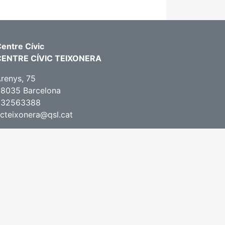
entre Cívic
CENTRE CÍVIC TEIXONERA
renys, 75
8035 Barcelona
932563388
cteixonera@qsl.cat