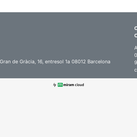
C
A
0
ran de Gràcia, 16, entresol 1a 08012 Barcelona
c