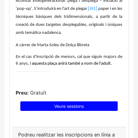
Activitat intergeneracional:
p
lega i desplega –
i
niciació al
‘
p
op-up’. S’introduirà en l’art de plegar
[JS1]
paper i en les
tècniques bàsiques dels
tridimensionals
, a partir de la
creació de dues targetes desplegables, originals i úniques
amb temàtica nadalenca.
A càrrec de Marta Soley de Dolça llibreta
En el cas d'inscripció de menors, cal que siguin majors de
6 anys, i
aquesta plaça anirà també a nom de l'adult.
Preu:
Gratuït
Veure sessions
Podreu realitzar les inscripcions en línia a