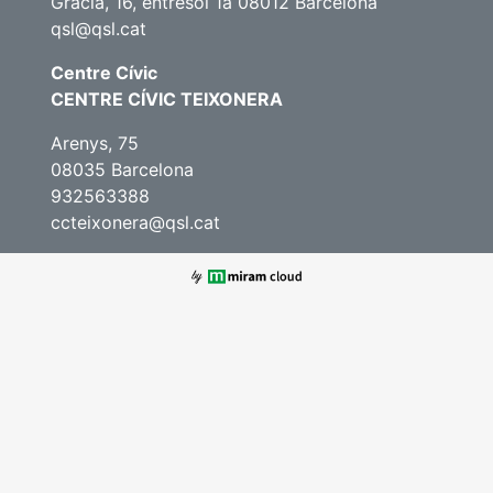
Gràcia, 16, entresol 1a 08012 Barcelona
qsl@qsl.cat
Centre Cívic
CENTRE CÍVIC TEIXONERA
Arenys, 75
08035 Barcelona
932563388
ccteixonera@qsl.cat